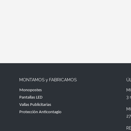
MONTAMOS y FABRICAMOS
Ú
M
Monopostes
3 
Pantallas LED
Vallas Publicitarias
M
Protección Anticontagio
27
R